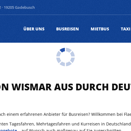
 · 19205 Gadebusch
ÜBER UNS
BUSREISEN
MIETBUS
TAXI
ON WISMAR AUS DURCH DE
ch einem erfahrenen Anbieter für Busreisen? Willkommen bei Flae
santen Tagesfahren, Mehrtagesfahren und Kurreisen in Deutschland
Angebote
– auf Wunsch auch maßgenau auf Sie zugeschnitten.